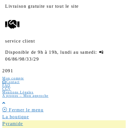
Livraison gratuite sur tout le site
service client
Disponible de 9h à 19h, lundi au samedi: 📲
06/86/98/33/29
2091
Mon compte
Contact
FAQ
CGV
Mentions Légales
A propos – Mon approche
Fermer le menu
La boutique
Pyramide