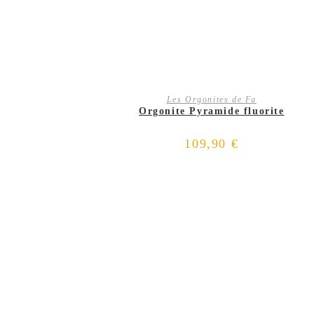
AJOUTER AU PANIER
Les Orgonites de Fa
Orgonite Pyramide fluorite
109,90
€