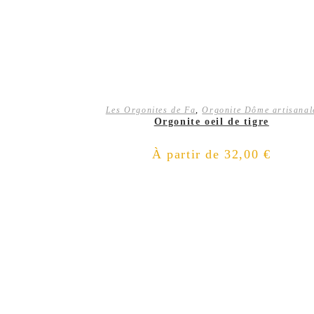
CHOIX DES OPTIONS
Les Orgonites de Fa
,
Orgonite Dôme artisanal
Orgonite oeil de tigre
À partir de
32,00
€