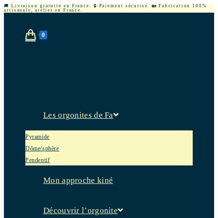
🚚 Livraison gratuite en France. 🔒 Paiement sécurisé. 🏡 Fabrication 100%
artisanale, atelier en France.
0
Les orgonites de Fa
Pyramide
Dôme/sphère
Pendentif
Mon approche kiné
Découvrir l’orgonite