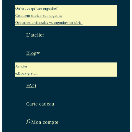
Qu’est ce qu’une orgonite?
Comment choisir son orgonite
Orgonites artisanales vs orgonites en série.
L’atelier
Blog
Articles
e.Book gratuit
FAQ
Carte cadeau
Mon compte