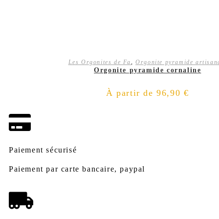
CHOIX DES OPTIONS
Les Orgonites de Fa
,
Orgonite pyramide artisan
Orgonite pyramide cornaline
À partir de
96,90
€
Paiement sécurisé
Paiement par carte bancaire, paypal