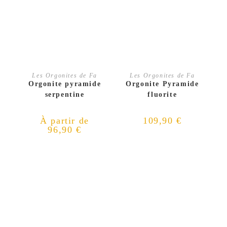
CHOIX DES OPTIONS
AJOUTER AU PANIER
Les Orgonites de Fa
Les Orgonites de Fa
Orgonite pyramide
Orgonite Pyramide
serpentine
fluorite
À partir de
109,90
€
96,90
€