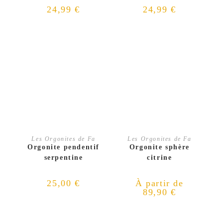
24,99
€
24,99
€
CHOIX DES OPTIONS
CHOIX DES OPTIONS
Les Orgonites de Fa
Les Orgonites de Fa
Orgonite pendentif
Orgonite sphère
serpentine
citrine
25,00
€
À partir de
89,90
€