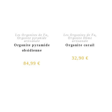
AJOUTER AU PANIER
AJOUTER AU PANIER
Les Orgonites de Fa
,
Les Orgonites de Fa
,
Orgonite pyramide
Orgonite Dôme
artisanale
artisanale
Orgonite pyramide
Orgonite corail
obsidienne
32,90
€
84,99
€