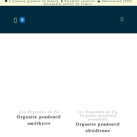
🚚 Livraison gratuite en France. 🔒 Paiement sécurisé. 🏡 Fabrication 100%
artisanale, atelier en France.
0
CHOIX DES OPTIONS
AJOUTER AU PANIER
Les Orgonites de Fa
Les Orgonites de Fa
,
Orgonite pendentif
Orgonite pendentif
artisanale
améthyste
Orgonite pendentif
obsidienne