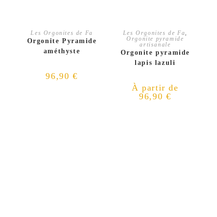
AJOUTER AU PANIER
CHOIX DES OPTIONS
Les Orgonites de Fa
Les Orgonites de Fa
,
Orgonite pyramide
Orgonite Pyramide
artisanale
améthyste
Orgonite pyramide
lapis lazuli
96,90
€
À partir de
96,90
€