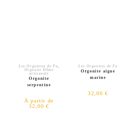
CHOIX DES OPTIONS
AJOUTER AU PANIER
Les Orgonites de Fa
,
Les Orgonites de Fa
Orgonite Dôme
Orgonite aigue
artisanale
marine
Orgonite
serpentine
32,00
€
À partir de
32,00
€