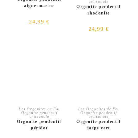
artisanale
aigue-marine
Orgonite pendentif
rhodonite
24,99
€
24,99
€
AJOUTER AU PANIER
AJOUTER AU PANIER
Les Orgonites de Fa
,
Les Orgonites de Fa
,
Orgonite pendentif
Orgonite pendentif
artisanale
artisanale
Orgonite pendentif
Orgonite pendentif
péridot
jaspe vert