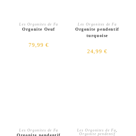
CHOIX DES OPTIONS
AJOUTER AU PANIER
Les Orgonites de Fa
Les Orgonites de Fa
Orgonite Oeuf
Orgonite pendentif
turquoise
79,99
€
24,99
€
AJOUTER AU PANIER
AJOUTER AU PANIER
Les Orgonites de Fa
Les Orgonites de Fa
,
Orgonite pendentif
Orgonite pendentif