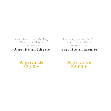
CHOIX DES OPTIONS
CHOIX DES OPTIONS
Les Orgonites de Fa
,
Les Orgonites de Fa
,
Orgonite Dôme
Orgonite Dôme
artisanale
artisanale
Orgonite améthyste
orgonite amazonite
À partir de
À partir de
32,00
€
32,00
€