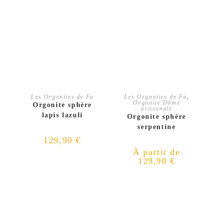
AJOUTER AU PANIER
CHOIX DES OPTIONS
Les Orgonites de Fa
Les Orgonites de Fa
,
Orgonite Dôme
Orgonite sphère
artisanale
lapis lazuli
Orgonite sphère
serpentine
129,90
€
À partir de
129,90
€