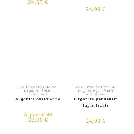
24,99
€
24,99
€
CHOIX DES OPTIONS
AJOUTER AU PANIER
Les Orgonites de Fa
,
Les Orgonites de Fa
,
Orgonite Dôme
Orgonite pendentif
artisanale
artisanale
orgonite obsidienne
Orgonite pendentif
lapis lazuli
À partir de
32,00
€
24,99
€