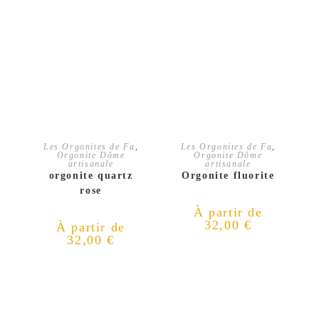
CHOIX DES OPTIONS
CHOIX DES OPTIONS
Les Orgonites de Fa
,
Les Orgonites de Fa
,
Orgonite Dôme
Orgonite Dôme
artisanale
artisanale
orgonite quartz
Orgonite fluorite
rose
À partir de
32,00
€
À partir de
32,00
€