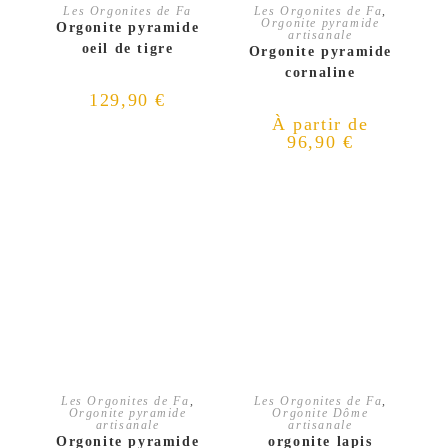
AJOUTER AU PANIER
CHOIX DES OPTIONS
Les Orgonites de Fa
Les Orgonites de Fa
,
Orgonite pyramide
Orgonite pyramide
artisanale
oeil de tigre
Orgonite pyramide
cornaline
129,90
€
À partir de
96,90
€
AJOUTER AU PANIER
CHOIX DES OPTIONS
Les Orgonites de Fa
,
Les Orgonites de Fa
,
Orgonite pyramide
Orgonite Dôme
artisanale
artisanale
Orgonite pyramide
orgonite lapis