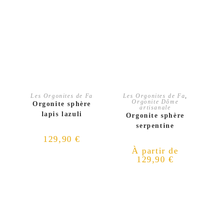
AJOUTER AU PANIER
CHOIX DES OPTIONS
Les Orgonites de Fa
Les Orgonites de Fa
,
Orgonite Dôme
Orgonite sphère
artisanale
lapis lazuli
Orgonite sphère
serpentine
129,90
€
À partir de
129,90
€