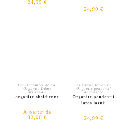
24,99
€
24,99
€
CHOIX DES OPTIONS
AJOUTER AU PANIER
Les Orgonites de Fa
,
Les Orgonites de Fa
,
Orgonite Dôme
Orgonite pendentif
artisanale
artisanale
orgonite obsidienne
Orgonite pendentif
lapis lazuli
À partir de
32,00
€
24,99
€