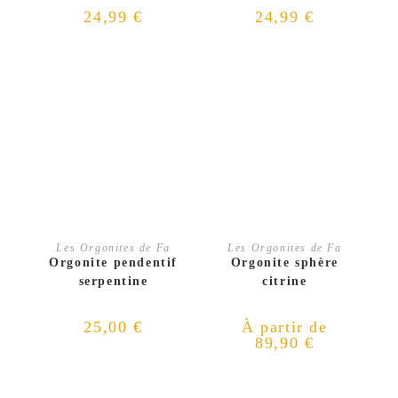
24,99
€
24,99
€
CHOIX DES OPTIONS
CHOIX DES OPTIONS
Les Orgonites de Fa
Les Orgonites de Fa
Orgonite pendentif
Orgonite sphère
serpentine
citrine
25,00
€
À partir de
89,90
€