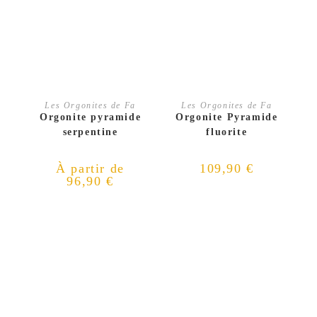
CHOIX DES OPTIONS
AJOUTER AU PANIER
Les Orgonites de Fa
Les Orgonites de Fa
Orgonite pyramide
Orgonite Pyramide
serpentine
fluorite
À partir de
109,90
€
96,90
€