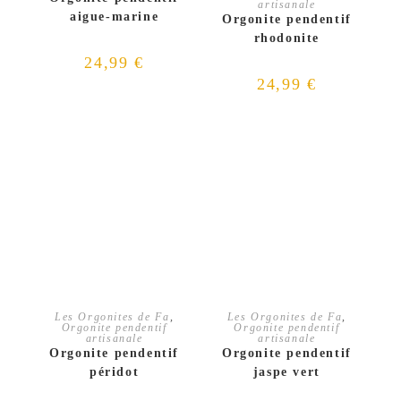
artisanale
aigue-marine
Orgonite pendentif
rhodonite
24,99
€
24,99
€
AJOUTER AU PANIER
AJOUTER AU PANIER
Les Orgonites de Fa
,
Les Orgonites de Fa
,
Orgonite pendentif
Orgonite pendentif
artisanale
artisanale
Orgonite pendentif
Orgonite pendentif
péridot
jaspe vert