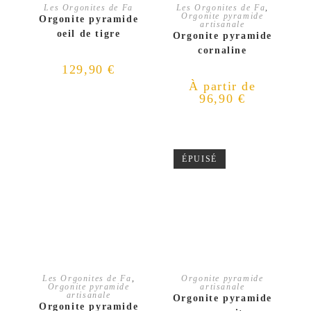
AJOUTER AU PANIER
CHOIX DES OPTIONS
Les Orgonites de Fa
Les Orgonites de Fa
,
Orgonite pyramide
Orgonite pyramide
artisanale
oeil de tigre
Orgonite pyramide
cornaline
129,90
€
À partir de
96,90
€
ÉPUISÉ
AJOUTER AU PANIER
LIRE LA SUITE
Les Orgonites de Fa
,
Orgonite pyramide
Orgonite pyramide
artisanale
artisanale
Orgonite pyramide
Orgonite pyramide