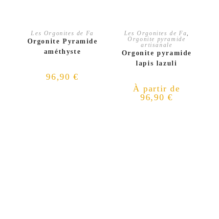
AJOUTER AU PANIER
CHOIX DES OPTIONS
Les Orgonites de Fa
Les Orgonites de Fa
,
Orgonite pyramide
Orgonite Pyramide
artisanale
améthyste
Orgonite pyramide
lapis lazuli
96,90
€
À partir de
96,90
€