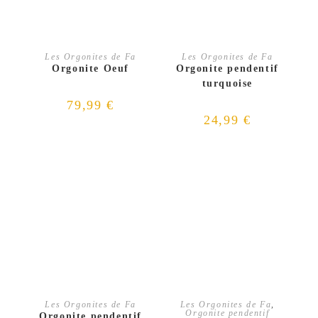
CHOIX DES OPTIONS
AJOUTER AU PANIER
Les Orgonites de Fa
Les Orgonites de Fa
Orgonite Oeuf
Orgonite pendentif
turquoise
79,99
€
24,99
€
AJOUTER AU PANIER
AJOUTER AU PANIER
Les Orgonites de Fa
Les Orgonites de Fa
,
Orgonite pendentif
Orgonite pendentif