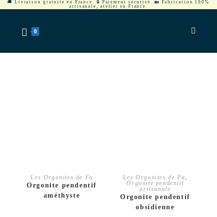
🚚 Livraison gratuite en France. 🔒 Paiement sécurisé. 🏡 Fabrication 100%
artisanale, atelier en France.
0
CHOIX DES OPTIONS
AJOUTER AU PANIER
Les Orgonites de Fa
Les Orgonites de Fa
,
Orgonite pendentif
Orgonite pendentif
artisanale
améthyste
Orgonite pendentif
obsidienne