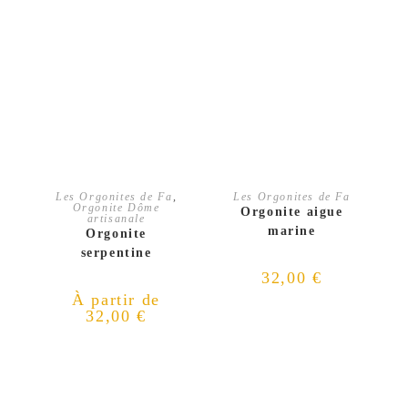
CHOIX DES OPTIONS
AJOUTER AU PANIER
Les Orgonites de Fa
,
Les Orgonites de Fa
Orgonite Dôme
Orgonite aigue
artisanale
marine
Orgonite
serpentine
32,00
€
À partir de
32,00
€