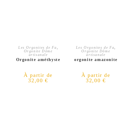
CHOIX DES OPTIONS
CHOIX DES OPTIONS
Les Orgonites de Fa
,
Les Orgonites de Fa
,
Orgonite Dôme
Orgonite Dôme
artisanale
artisanale
Orgonite améthyste
orgonite amazonite
À partir de
À partir de
32,00
€
32,00
€