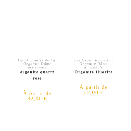
CHOIX DES OPTIONS
CHOIX DES OPTIONS
Les Orgonites de Fa
,
Les Orgonites de Fa
,
Orgonite Dôme
Orgonite Dôme
artisanale
artisanale
orgonite quartz
Orgonite fluorite
rose
À partir de
32,00
€
À partir de
32,00
€