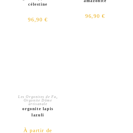
amazonite
célestine
96,90
€
96,90
€
CHOIX DES OPTIONS
Les Orgonites de Fa
,
Orgonite Dôme
artisanale
orgonite lapis
lazuli
À partir de